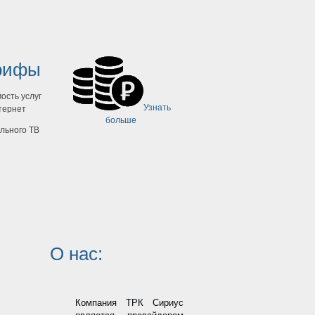
рифы
сть услуг
Узнать
тернет
больше
льного ТВ
О нас:
Компания ТРК Сириус