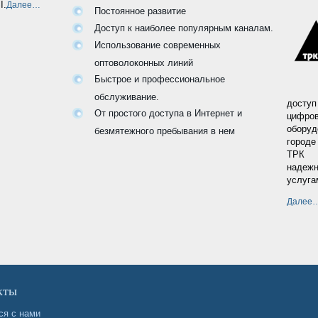
I.
Далее…
Постоянное развитие
Доступ к наиболее популярным каналам.
Использование современных
оптоволоконных линий
Быстрое и профессиональное
обслуживание.
дост
От простого доступа в Интернет и
цифров
оборуд
безмятежного пребывания в нем
городе
ТРК С
надеж
услуга
Далее
кты
ся с нами