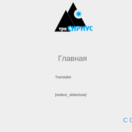
Главная
Translator
[meteor_slideshow]
С 